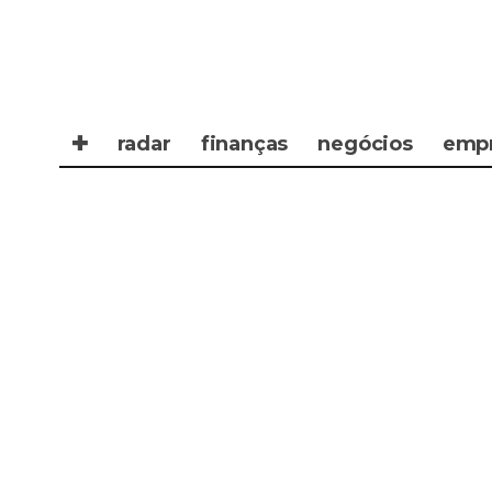
✚
radar
finanças
negócios
emp