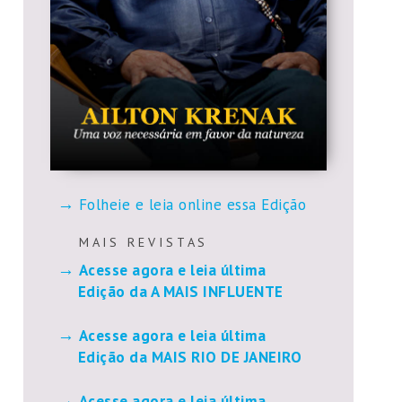
Folheie e leia online essa Edição
M A I S R E V I S T A S
Acesse agora e leia última
Edição da A MAIS INFLUENTE
Acesse agora e leia última
Edição da MAIS RIO DE JANEIRO
Acesse agora e leia última