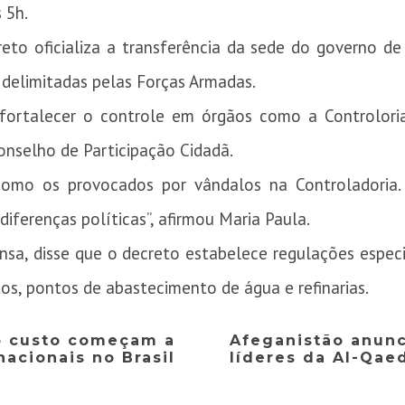
s 5h.
eto oficializa a transferência da sede do governo de
s delimitadas pelas Forças Armadas.
fortalecer o controle em órgãos como a Controloria
onselho de Participação Cidadã.
 como os provocados por vândalos na Controladoria.
iferenças políticas”, afirmou Maria Paula.
ensa, disse que o decreto estabelece regulações espec
tos, pontos de abastecimento de água e refinarias.
o custo começam a
Afeganistão anun
nacionais no Brasil
líderes da Al-Qae