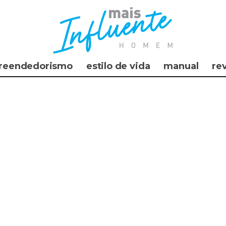
reendedorismo
estilo de vida
manual
re