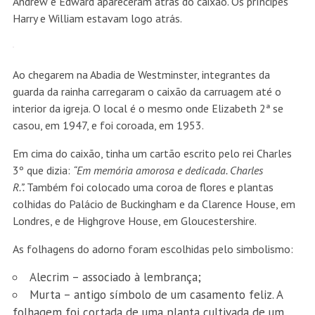
Andrew e Edward apareceram atrás do caixão. Os príncipes
Harry e William estavam logo atrás.
Ao chegarem na Abadia de Westminster, integrantes da
guarda da rainha carregaram o caixão da carruagem até o
interior da igreja. O local é o mesmo onde Elizabeth 2ª se
casou, em 1947, e foi coroada, em 1953.
Em cima do caixão, tinha um cartão escrito pelo rei Charles
3º que dizia:
“Em memória amorosa e dedicada. Charles
R.”.
Também foi colocado uma coroa de flores e plantas
colhidas do Palácio de Buckingham e da Clarence House, em
Londres, e de Highgrove House, em Gloucestershire.
As folhagens do adorno foram escolhidas pelo simbolismo:
Alecrim – associado à lembrança;
Murta – antigo símbolo de um casamento feliz. A
folhagem foi cortada de uma planta cultivada de um