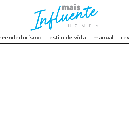
reendedorismo
estilo de vida
manual
re