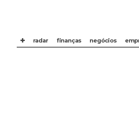
✚
radar
finanças
negócios
emp