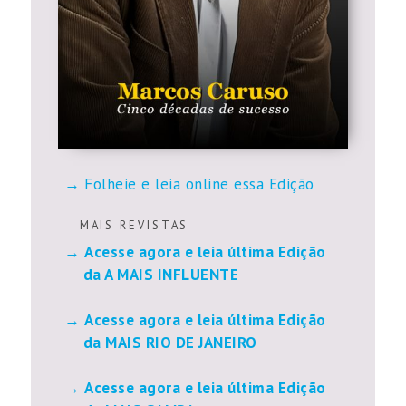
Folheie e leia online essa Edição
M A I S R E V I S T A S
Acesse agora e leia última Edição
da A MAIS INFLUENTE
Acesse agora e leia última Edição
da MAIS RIO DE JANEIRO
Acesse agora e leia última Edição