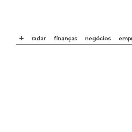
✚
radar
finanças
negócios
emp