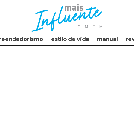
reendedorismo
estilo de vida
manual
re