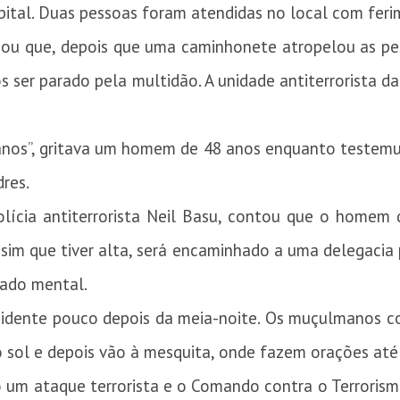
apital. Duas pessoas foram atendidas no local com feri
mou que, depois que uma caminhonete atropelou as p
s ser parado pela multidão. A unidade antiterrorista da
nos”, gritava um homem de 48 anos enquanto testem
res.
ícia antiterrorista Neil Basu, contou que o homem d
sim que tiver alta, será encaminhado a uma delegacia 
stado mental.
 incidente pouco depois da meia-noite. Os muçulmano
 sol e depois vão à mesquita, onde fazem orações até
 um ataque terrorista e o Comando contra o Terrorism