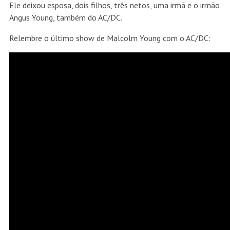
Ele deixou esposa, dois filhos, três netos, uma irmã e o irmão
Angus Young, também do AC/DC.
Relembre o último show de Malcolm Young com o AC/DC: