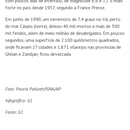
com poucos dias de intervalo, de magnitude 6,6 e 7,7, o mais
forte no país desde 1957, segundo a France Presse.
Em junho de 1990, um terremoto de 7,4 graus no Irã, perto
do mar Cáspio (norte), deixou 40 mil mortos e mais de 300
mil feridos, além de meio milhão de desabrigados. Em poucos
segundos, uma superfície de 2.100 quilômetros quadrados,
onde ficavam 27 cidades e 1.871 vilarejos nas províncias de
Ghilan e Zandjan, ficou devastada.
Foto: Pouria Pakizeh/ISNA/AP
Infográfico: G1
Fonte: G1