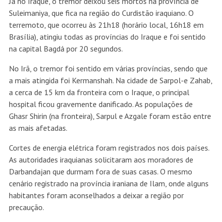
Já no Iraque, o tremor deixou seis mortos na província de
Suleimaniya, que fica na região do Curdistão iraquiano. O
terremoto, que ocorreu às 21h18 (horário local, 16h18 em
Brasília), atingiu todas as províncias do Iraque e foi sentido
na capital Bagdá por 20 segundos.
No Irã, o tremor foi sentido em várias províncias, sendo que
a mais atingida foi Kermanshah. Na cidade de Sarpol-e Zahab,
a cerca de 15 km da fronteira com o Iraque, o principal
hospital ficou gravemente danificado. As populações de
Ghasr Shirin (na fronteira), Sarpul e Azgale foram estão entre
as mais afetadas.
Cortes de energia elétrica foram registrados nos dois países.
As autoridades iraquianas solicitaram aos moradores de
Darbandajan que durmam fora de suas casas. O mesmo
cenário registrado na província iraniana de Ilam, onde alguns
habitantes foram aconselhados a deixar a região por
precaução.