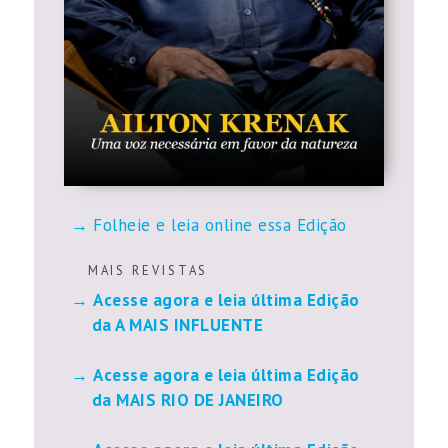
Folheie e leia online essa Edição
M A I S R E V I S T A S
Acesse agora e leia última Edição
da A MAIS INFLUENTE
Acesse agora e leia última Edição
da MAIS RIO DE JANEIRO